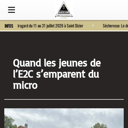
Fort Bragard du 11 au 31 juillet 2026 à Saint Dizier
Sécheresse: 
INFOS
Quand les jeunes de
l’E2C s’emparent du
micro