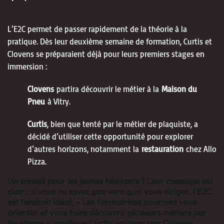
L’E2C permet de passer rapidement de la théorie à la
pratique. Dès leur deuxième semaine de formation, Curtis et
Clovens se préparaient déjà pour leurs premiers stages en
immersion :
Clovens
partira découvrir le métier à la
Maison du
Pneu
à Vitry.
Curtis
, bien que tenté par le métier de plaquiste, a
décidé d’utiliser cette opportunité pour explorer
d’autres horizons, notamment la
restauration
chez Allo
Pizza.
Un conseil pour les jeunes hésitants ? Leur message est
clair : si vous ne savez pas vers quoi vous diriger, l’E2C
est l’endroit idéal. « Les formatrices pourront vous
orienter et vous faire découvrir plusieurs métiers par
les stages », explique Curtis, soutenu par Clovens.